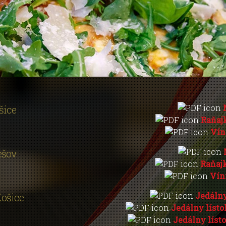
šice
Raňaj
Vín
ešov
Raňaj
Vín
Jedálny
Košice
Jedálny lísto
Jedálny líst