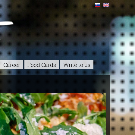
Career
Food Cards
Write to us