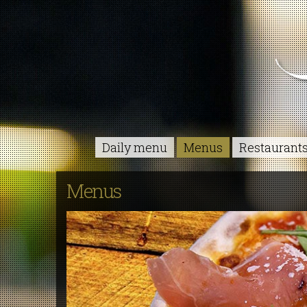
Daily menu
Menus
Restaurant
Menus