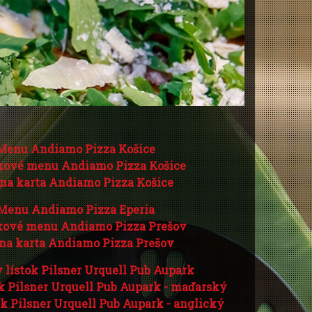
Menu Andiamo Pizza Košice
kové menu Andiamo Pizza Košice
na karta Andiamo Pizza Košice
Menu Andiamo Pizza Eperia
kové menu Andiamo Pizza Prešov
na karta Andiamo Pizza Prešov
 lístok Pilsner Urquell Pub Aupark
k Pilsner Urquell Pub Aupark - maďarský
ok Pilsner Urquell Pub Aupark - anglický