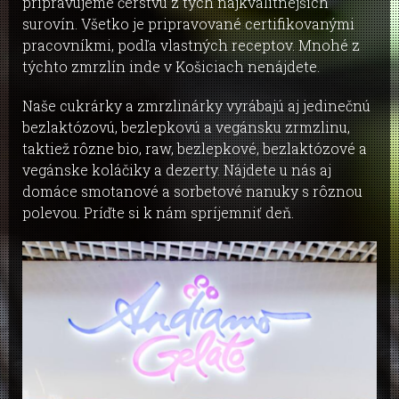
pripravujeme čerstvú z tých najkvalitnejších
surovín. Všetko je pripravované certifikovanými
pracovníkmi, podľa vlastných receptov. Mnohé z
týchto zmrzlín inde v Košiciach nenájdete.
Naše cukrárky a zmrzlinárky vyrábajú aj jedinečnú
bezlaktózovú, bezlepkovú a vegánsku zrmzlinu,
taktiež rôzne bio, raw, bezlepkové, bezlaktózové a
vegánske koláčiky a dezerty. Nájdete u nás aj
domáce smotanové a sorbetové nanuky s rôznou
polevou. Príďte si k nám spríjemniť deň.