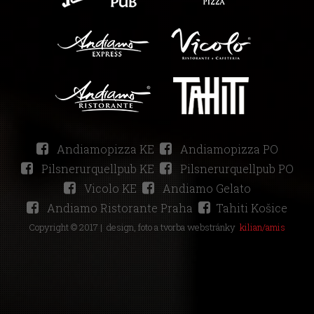
Andiamopizza KE
Andiamopizza PO
Pilsnerurquellpub KE
Pilsnerurquellpub PO
Vicolo KE
Andiamo Gelato
Andiamo Ristorante Praha
Tahiti Košice
Copyright © 2017 |
design, foto a tvorba webstránky
kilian/amis