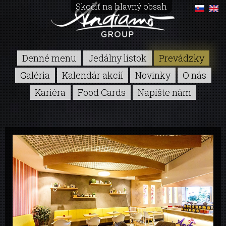
Skočiť na hlavný obsah
Denné menu
Jedálny lístok
Prevádzky
Galéria
Kalendár akcií
Novinky
O nás
Kariéra
Food Cards
Napíšte nám