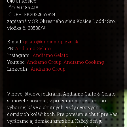
040 01 Košice
IČO: 50 186 418
IČ DPH: SK2022657824
zapísaná v OR Okresného súdu Košice I, odd.: Sro,
vložka č.: 38588/V
E-mail:
gelato@andiamopizza.sk
FB:
Andiamo Gelato
Instagram:
Andiamo Gelato
Youtube:
Andiamo Group
,
Andiamo Cooking
LinkedIn
Andiamo Group
V novej štýlovej cukrárni Andiamo Caffe & Gelato
si môžete posedieť v príjemnom prostredí pri
výbornej káve a chutných, vždy čerstvých
domácich koláčikoch. Pre potešenie chutí pre Vás
vyrábame aj domácu zmrzlinu. Každý deň ju