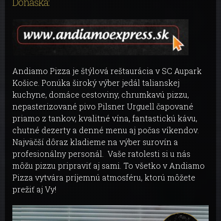
Donáška:
Andiamo Pizza je štýlová reštaurácia v SC Aupark
Košice. Ponúka široký výber jedál talianskej
kuchyne, domáce cestoviny, chrumkavú pizzu,
nepasterizované pivo Pilsner Urguell čapované
priamo z tankov, kvalitné vína, fantastickú kávu,
chutné dezerty a denné menu aj počas víkendov.
Najväčší dôraz kladieme na výber surovín a
profesionálny personál. Vaše ratolesti si u nás
môžu pizzu pripraviť aj sami. To všetko v Andiamo
Pizza vytvára príjemnú atmosféru, ktorú môžete
prežiť aj Vy!