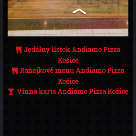
Jedálny lístok Andiamo Pizza
Košice
Raňajkové menu Andiamo Pizza
Košice
Vínna karta Andiamo Pizza Košice