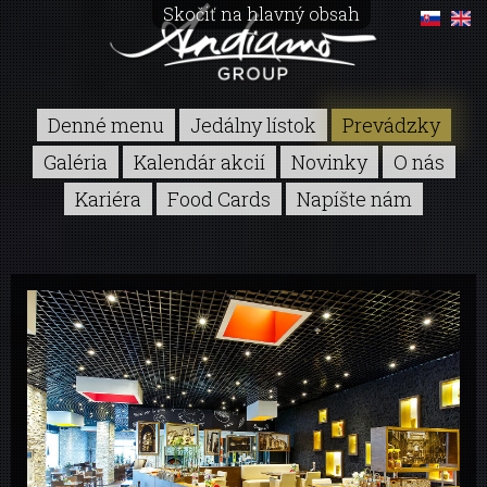
Skočiť na hlavný obsah
Denné menu
Jedálny lístok
Prevádzky
Galéria
Kalendár akcií
Novinky
O nás
Kariéra
Food Cards
Napíšte nám