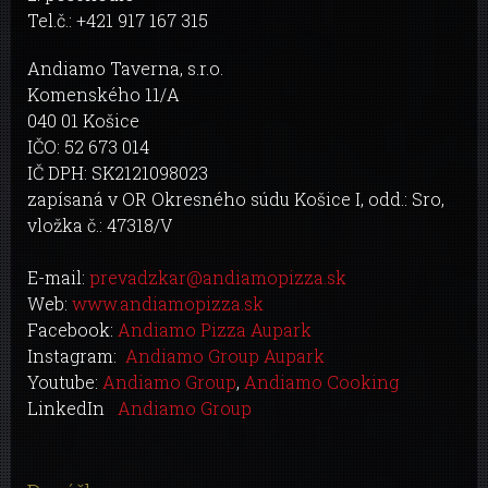
Tel.č.: +421 917 167 315
Andiamo Taverna, s.r.o.
Komenského 11/A
040 01 Košice
IČO: 52 673 014
IČ DPH: SK2121098023
zapísaná v OR Okresného súdu Košice I, odd.: Sro,
vložka č.: 47318/V
E-mail:
prevadzkar@andiamopizza.sk
Web:
www.andiamopizza.sk
Facebook:
Andiamo Pizza Aupark
Instagram:
Andiamo Group Aupark
Youtube:
Andiamo Group
,
Andiamo Cooking
LinkedIn
Andiamo Group