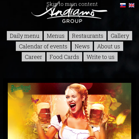
Skip to main content
Daily menu
Menus
Restaurants
Gallery
Calendar of events
News
About us
Career
Food Cards
Write to us