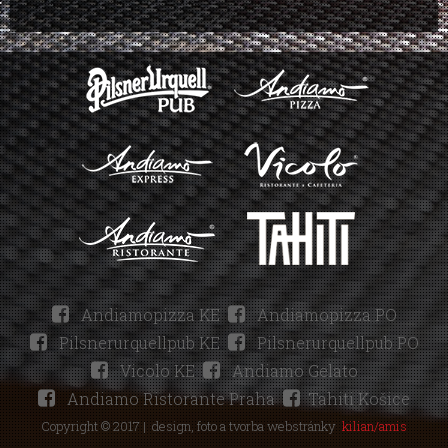
Andiamopizza KE
Andiamopizza PO
Pilsnerurquellpub KE
Pilsnerurquellpub PO
Vicolo KE
Andiamo Gelato
Andiamo Ristorante Praha
Tahiti Košice
Copyright © 2017 |
design, foto a tvorba webstránky
kilian/amis