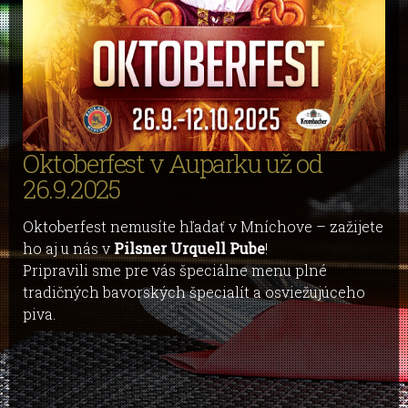
Oktoberfest v Auparku už od
26.9.2025
Oktoberfest nemusíte hľadať v Mníchove – zažijete
ho aj u nás v
Pilsner Urquell Pube
!
Pripravili sme pre vás špeciálne menu plné
tradičných bavorských špecialít a osviežujúceho
piva.