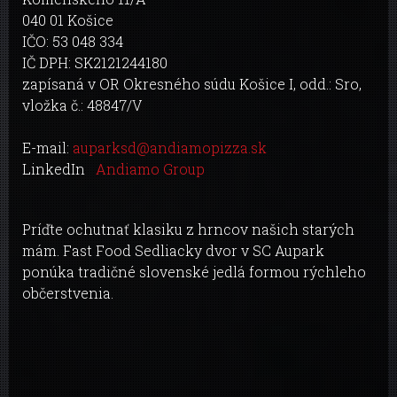
040 01 Košice
IČO: 53 048 334
IČ DPH: SK2121244180
zapísaná v OR Okresného súdu Košice I, odd.: Sro,
vložka č.: 48847/V
E-mail:
auparksd@andiamopizza.sk
LinkedIn
Andiamo Group
Príďte ochutnať klasiku z hrncov našich starých
mám. Fast Food Sedliacky dvor v SC Aupark
ponúka tradičné slovenské jedlá formou rýchleho
občerstvenia.