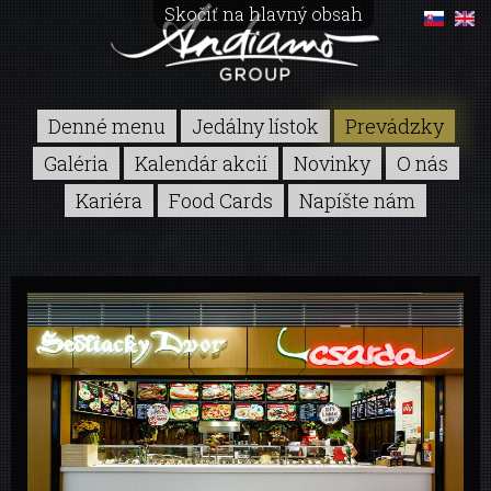
Skočiť na hlavný obsah
Denné menu
Jedálny lístok
Prevádzky
Galéria
Kalendár akcií
Novinky
O nás
Kariéra
Food Cards
Napíšte nám