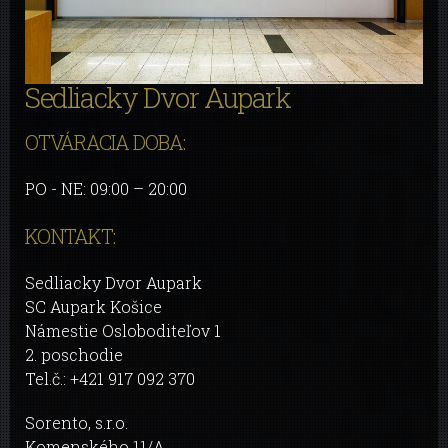
Sedliacky Dvor Aupark
OTVÁRACIA DOBA:
PO - NE: 09:00 – 20:00
KONTAKT:
Sedliacky Dvor Aupark
SC Aupark Košice
Námestie Osloboditeľov 1
2. poschodie
Tel.č.: +421 917 092 370
Sorento, s.r.o.
Komenského 11/A