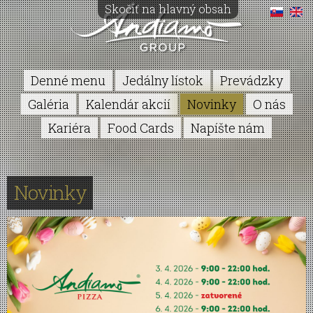
Skočiť na hlavný obsah
Denné menu
Jedálny lístok
Prevádzky
Galéria
Kalendár akcií
Novinky
O nás
Kariéra
Food Cards
Napíšte nám
Novinky