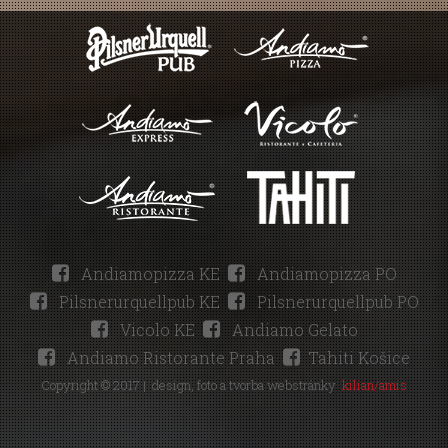
Andiamopizza KE
Andiamopizza PO
Pilsnerurquellpub KE
Pilsnerurquellpub PO
Vicolo KE
Andiamo Gelato
Andiamo Ristorante Praha
Tahiti Košice
Copyright © 2017 |
design, foto a tvorba webstránky
kilian/amis