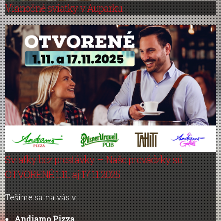
Vianočné sviatky v Auparku
Sviatky bez prestávky – Naše prevádzky sú
OTVORENÉ 1.11. aj 17.11.2025
Tešíme sa na vás v:
Andiamo Pizza