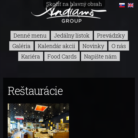
Skočiť na hlavný obsah
Denné menu
Jedálny lístok
Prevádzky
Galéria
Kalendár akcií
Novinky
O nás
Kariéra
Food Cards
Napíšte nám
Reštaurácie