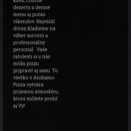
kávu, chutné
dezerty a denné
menu aj počas
víkendov. Najväčší
dôraz kladieme na
výber surovín a
profesionálny
personál. Vaše
ratolesti si u nás
môžu pizzu
pripraviť aj sami. To
všetko v Andiamo
Pizza vytvára
príjemnú atmosféru,
ktorú môžete prežiť
aj Vy!